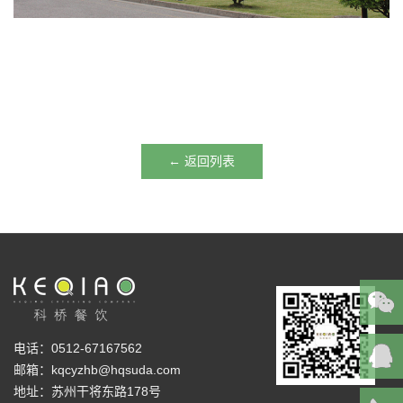
← 返回列表
电话：0512-67167562
邮箱：kqcyzhb@hqsuda.com
地址：苏州干将东路178号
193353